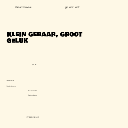
@kaartnouveau
, ge weet wel ;)
Klein gebaar, groot
geluk
SHOP
Alle kaarten
Boeketkaarten
Kaartbundels
Cadeaukaart
HANDIGE LINKS