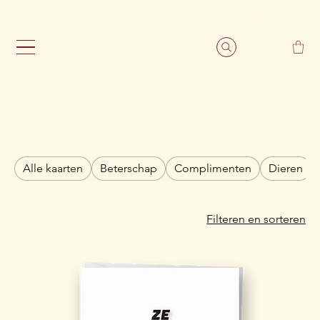
                                                               G
Alle kaarten
Beterschap
Complimenten
Dieren
Filteren en sorteren