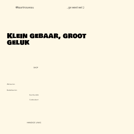
@kaartnouveau
, ge weet wel ;)
Klein gebaar, groot
geluk
SHOP
Alle kaarten
Boeketkaarten
Kaartbundels
Cadeaukaart
HANDIGE LINKS