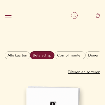
                                                               G
Alle kaarten
Beterschap
Complimenten
Dieren
Filteren en sorteren