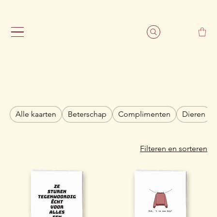
                                                               G
Alle kaarten
Beterschap
Complimenten
Dieren
Filteren en sorteren