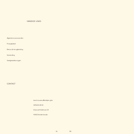
HANDIGE LINKS
Algemene voorwaarden
Privacybeleid
Retour & terugbetaling
Verzending
Veelgestelde vragen
CONTACT
kaartnouveau@ateljee-g.be
0496 83 28 50
Emanuel Hielstraat 24
9200 Dendermonde
IG
FB