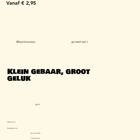
Verkoopprijs
Vanaf
€ 2,95
@kaartnouveau
, ge weet wel ;)
Klein gebaar, groot
geluk
SHOP
Alle kaarten
Boeketkaarten
Kaartbundels
Cadeaukaart