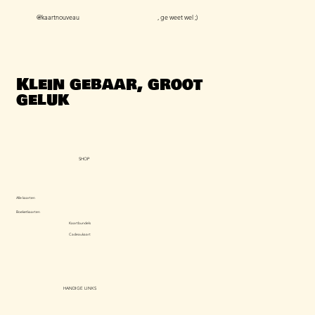
@kaartnouveau
, ge weet wel ;)
Klein gebaar, groot
geluk
SHOP
Alle kaarten
Boeketkaarten
Kaartbundels
Cadeaukaart
HANDIGE LINKS