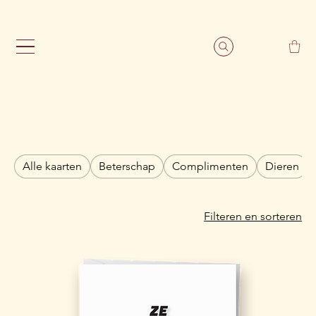
                                                               G
Alle kaarten
Beterschap
Complimenten
Dieren
Filteren en sorteren