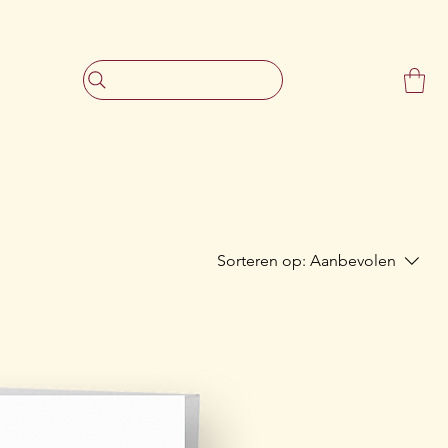
                     Gratis verzending vanaf €30,-
Sorteren op:
Aanbevolen