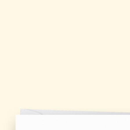
is verzending vanaf €30,-                                          