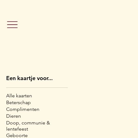
                                                               Grat
Een kaartje voor...
Alle kaarten
Beterschap
Complimenten
Dieren
Doop, communie &
lentefeest
Geboorte