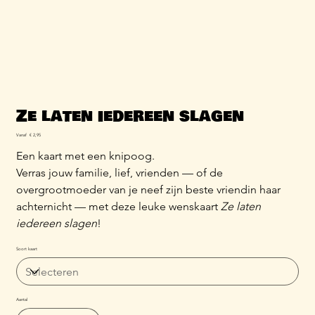
Ze laten iedereen slagen
Prijs
Vanaf
€ 2,95
Een kaart met een knipoog.
Verras jouw familie, lief, vrienden — of de
overgrootmoeder van je neef zijn beste vriendin haar
achternicht — met deze leuke wenskaart
Ze laten
iedereen slagen
!
Soort kaart
Aantal