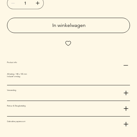
In winkelwagen
Product info
Afmeting: 148 x 105 mm
Inclusief omslag.
Verzending
Retour & Terugbetaling
Gebruikte papiersoort