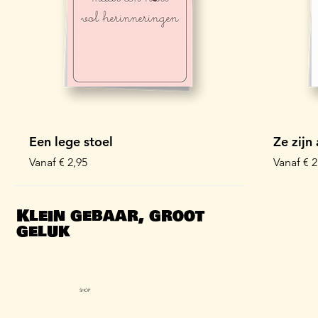
Een lege stoel
Ze zijn
Verkoopprijs
Verkoopp
Vanaf
€ 2,95
Vanaf
€ 2
Kaartbundel
Kaartbu
Klein gebaar, groot
geluk
SHOP