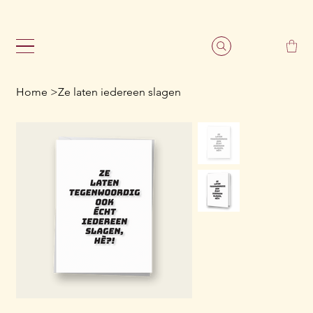
                                                               G
Home
>
Ze laten iedereen slagen