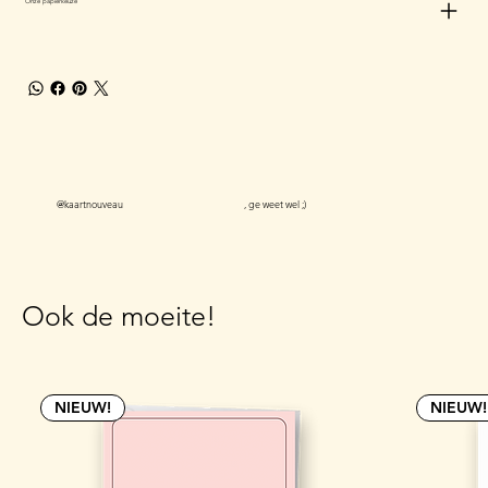
Onze papierkeuze
@kaartnouveau
, ge weet wel ;)
Ook de moeite!
NIEUW!
NIEUW!