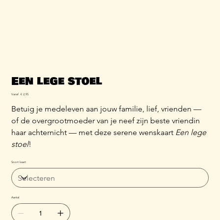
Een lege stoel
Prijs
Vanaf
€ 2,95
Betuig je medeleven aan jouw familie, lief, vrienden —
of de overgrootmoeder van je neef zijn beste vriendin
haar achternicht — met deze serene wenskaart
Een lege
stoel
!
Soort kaart
Aantal