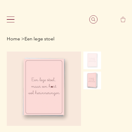
                                                               G
Home
>
Een lege stoel