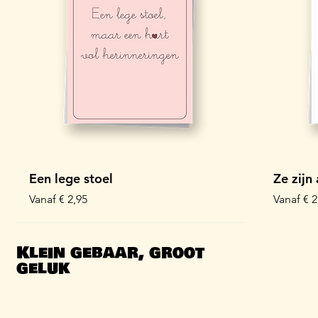
Een lege stoel
Ze zijn
Verkoopprijs
Verkoopp
Vanaf
€ 2,95
Vanaf
€ 2
Kaartbundel
Kaartbu
Klein gebaar, groot
geluk