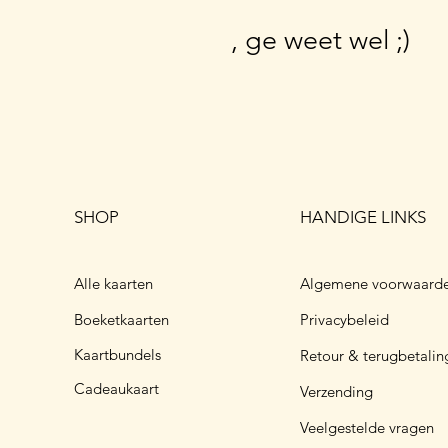
, ge weet wel ;)
SHOP
HANDIGE LINKS
Alle kaarten
Algemene voorwaard
erstkaart 'Oh Deer'
eer kalkoen
aartbundel BABY
Kerstka
Veel ku
Kik, 't 
Boeketkaarten
Privacybeleid
ijs
erkoopprijs
ormale prijs
Verkoopprijs
Prijs
Verkoopp
Verkoopp
 2,00
anaf
€ 2,95
€ 2,00
Vanaf
Vanaf
€ 2
€ 2
 7,90
€ 7,00
Kaartbundels
Retour & terugbetalin
Cadeaukaart
Verzending
Veelgestelde vragen