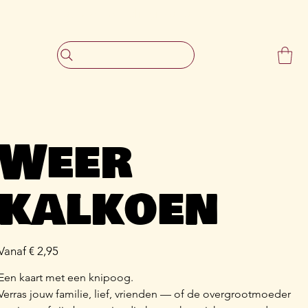
                     Gratis verzending vanaf €30,-
Weer
kalkoen
Prijs
Vanaf
€ 2,95
Een kaart met een knipoog.
Verras jouw familie, lief, vrienden — of de overgrootmoeder