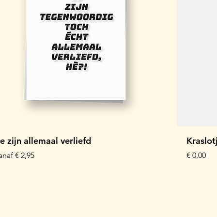
e zijn allemaal verliefd
Kraslo
erkoopprijs
Prijs
anaf
€ 2,95
€ 0,00
Kaartbundel