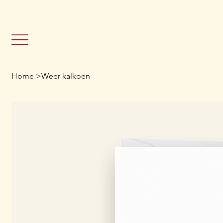
                                                               Grat
Home
>
Weer kalkoen