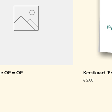
tje OP = OP
Kerstkaart 'Pr
Prijs
€ 2,00