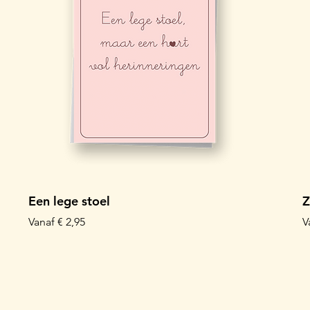
Een lege stoel
Z
Verkoopprijs
V
Vanaf
€ 2,95
V
Kaartbundel